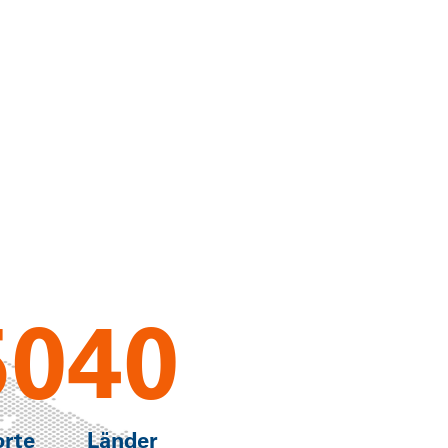
50
40
orte
Länder