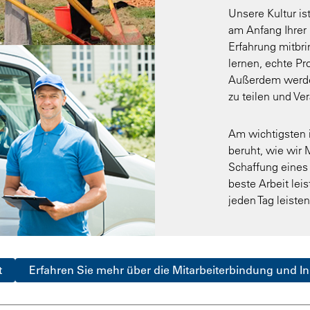
Unsere Kultur is
am Anfang Ihrer 
Erfahrung mitbri
lernen, echte P
Außerdem werden
zu teilen und Ve
Am wichtigsten i
beruht, wie wir
Schaffung eines 
beste Arbeit lei
jeden Tag leiste
t
Erfahren Sie mehr über die Mitarbeiterbindung und In