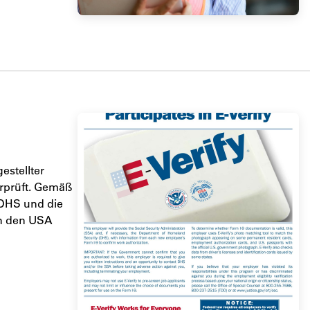
stellter
erprüft. Gemäß
 DHS und die
in den USA