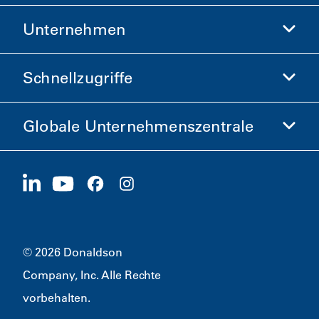
Unternehmen
Donaldson Life Sciences
Donaldson-Shop
Schnellzugriffe
Unternehmensinformationen
Ethik und Compliance
Globale Unternehmenszentrale
Investoren
Karriere
Lieferanten
Jetzt bewerben
1400 W 94th Street
Nachhaltigkeit
Merchandise
Bloomington, MN
55431
© 2026 Donaldson
Company, Inc. Alle Rechte
vorbehalten.