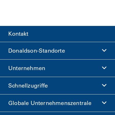
Kontakt
Donaldson-Standorte
Unternehmen
Donaldson Life Sciences
Donaldson-Shop
Schnellzugriffe
Unternehmensinformationen
Ethik und Compliance
Globale Unternehmenszentrale
Investoren
Karriere
Lieferanten