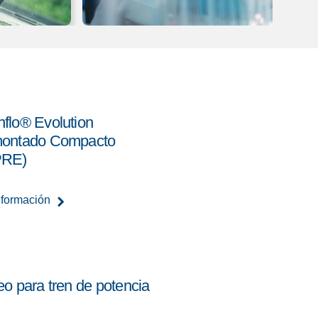
flo® Evolution
ontado Compacto
PRE)
nformación
o para tren de potencia