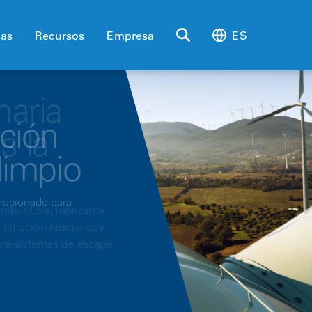
ias
Recursos
Empresa
ES
naria
s la
mbustible, lubricante,
iltración hidráulica y
ra sistemas de escape.