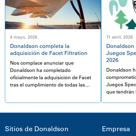
4 mayo, 2026
11 abril, 2026
Donaldson completa la
Donaldson e
adquisición de Facet Filtration
Juegos Spe
2026
Nos complace anunciar que
Donaldson h
Donaldson ha completado
comprometido
oficialmente la adquisición de Facet
Juegos Spec
tras el cumplimiento de todas las
que tendrán 
condiciones de cierre y las
en Minneapol
aprobaciones reglamentarias. Con
más de 80 años de experiencia, Facet
es una empresa respetada a nivel
mundial en soluciones de filtración
Sitios de Donaldson
Empresa
de combustibles y fluidos para
aplicaciones de alta exigencia. La