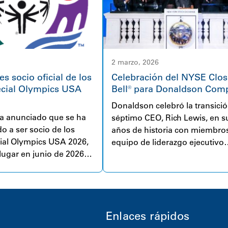
2 marzo, 2026
s socio oficial de los
Celebración del NYSE Clos
cial Olympics USA
Bell® para Donaldson Com
Donaldson celebró la transició
a anunciado que se ha
séptimo CEO, Rich Lewis, en s
 a ser socio de los
años de historia con miembros
ial Olympics USA 2026,
equipo de liderazgo ejecutivo
lugar en junio de 2026
tocando la Closing Bell® en la 
is, Minnesota.
de Nueva York el 2 de marzo d
Enlaces rápidos