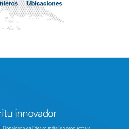
enieros
Ubicaciones
ritu innovador
, Donaldson es líder mundial en productos y