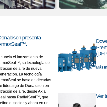
Donaldson presenta
Down
ArmorSeal™.
Prem
(DF
nuncia el lanzamiento de
rmorSeal™, su tecnología de
Más i
iltración de aire de nueva
eneración. La tecnología
rmorSeal se basa en décadas
e liderazgo de Donaldson en
iltración de aire, desde Axial
Vente
eal hasta RadialSeal™, que
efine el sector, y ahora en un