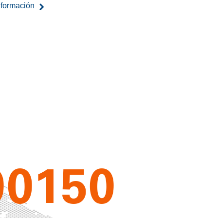
nformación
00
150