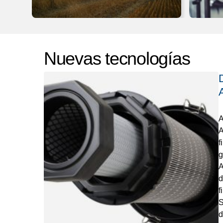
Nuevas tecnologías
A
A
f
g
A
d
f
S
d