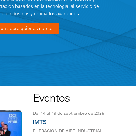
tración basados en la tecnología, al servicio de
 de industrias y mercados avanzados.
ión sobre quiénes somos
Eventos
Del 14 al 19 de septiembre de 2026
IMTS
FILTRACIÓN DE AIRE INDUSTRIAL