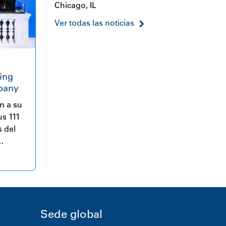
Chicago, IL
Ver todas las noticias
ing
pany
n a su
us 111
 del
Bolsa
e 2026.
Sede global