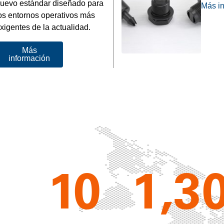
uevo estándar diseñado para
Más i
os entornos operativos más
xigentes de la actualidad.
Más
información
10
1,3