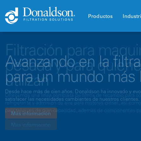
Productos
Industr
Filtración para maqui
pesada y para quiene
utilizan
Ofrecemos una línea completa de filtros de recambio para co
refrigerante y admisión de aire para motores diésel, así como f
para tanques de gran capacidad, además de componentes pa
Más información