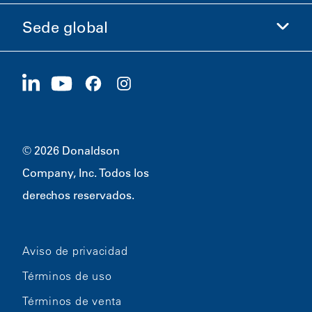
Ética y cumplimiento
Sede global
Inversionistas
Carreras
Proveedores
Postúlese ahora
1400 W 94th Street
Sostenibilidad
Artículos promocionales
Bloomington, MN
55431
© 2026 Donaldson
Company, Inc. Todos los
derechos reservados.
Aviso de privacidad
Términos de uso
Términos de venta