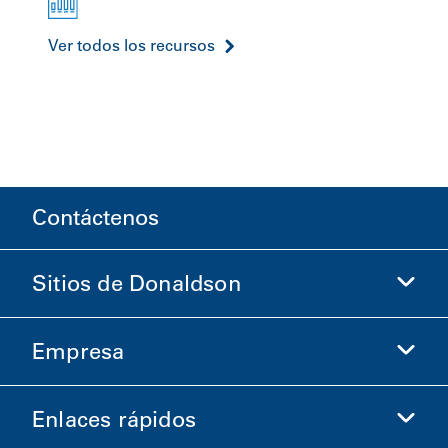
Ver todos los recursos
Contáctenos
Sitios de Donaldson
Empresa
Donaldson Life Sciences
Comprar en Donaldson
Enlaces rápidos
Información de la empresa