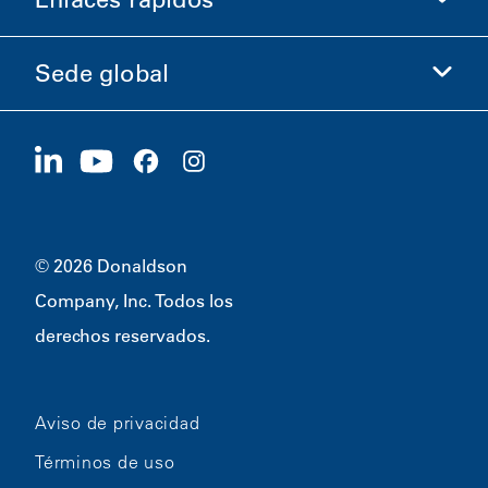
Información de la empresa
Ética y cumplimiento
Sede global
Inversionistas
Carreras
Proveedores
Postúlese ahora
1400 W 94th Street
Sostenibilidad
Artículos promocionales
Bloomington, MN
55431
© 2026 Donaldson
Company, Inc. Todos los
derechos reservados.
Aviso de privacidad
Términos de uso