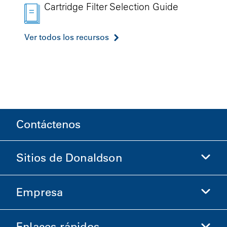
Cartridge Filter Selection Guide
Ver todos los recursos
Contáctenos
Sitios de Donaldson
Empresa
Donaldson Life Sciences
Comprar en Donaldson
Enlaces rápidos