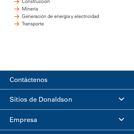
Construcción
Minería
Generación de energía y electricidad
Transporte
Contáctenos
Sitios de Donaldson
Empresa
Donaldson Life Sciences
Comprar en Donaldson