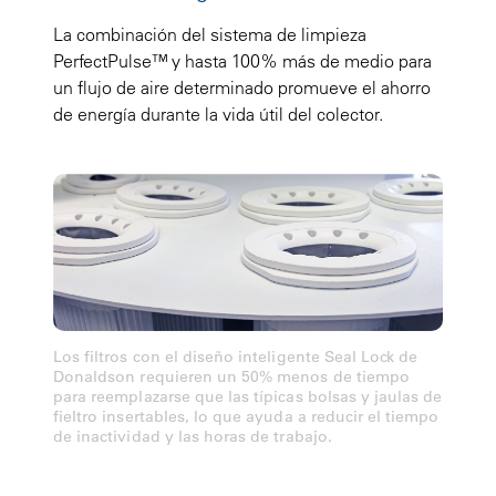
La combinación del sistema de limpieza
PerfectPulse™ y hasta 100% más de medio para
un flujo de aire determinado promueve el ahorro
de energía durante la vida útil del colector.
Los filtros con el diseño inteligente Seal Lock de
Donaldson requieren un 50% menos de tiempo
para reemplazarse que las típicas bolsas y jaulas de
fieltro insertables, lo que ayuda a reducir el tiempo
de inactividad y las horas de trabajo.