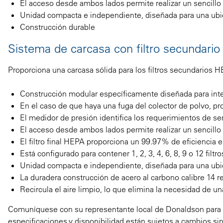
El acceso desde ambos lados permite realizar un sencillo 
Unidad compacta e independiente, diseñada para una ubica
Construcción durable
Sistema de carcasa con filtro secundari
Proporciona una carcasa sólida para los filtros secundarios 
Construcción modular específicamente diseñada para inte
En el caso de que haya una fuga del colector de polvo, pro
El medidor de presión identifica los requerimientos de s
El acceso desde ambos lados permite realizar un sencillo 
El filtro final HEPA proporciona un 99.97% de eficiencia e
Está configurado para contener 1, 2, 3, 4, 6, 8, 9 o 12 filtro
Unidad compacta e independiente, diseñada para una ubica
La duradera construcción de acero al carbono calibre 14 res
Recircula el aire limpio, lo que elimina la necesidad de u
Comuníquese con su representante local de Donaldson para co
especificaciones y disponibilidad están sujetos a cambios sin