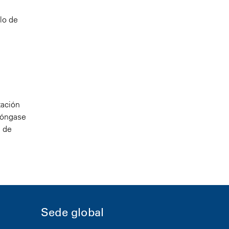
lo de
tación
 Póngase
n de
Sede global