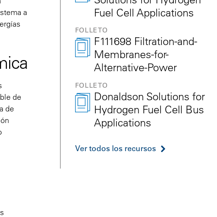
a
Fuel Cell Applications
istema a
nergías
FOLLETO
F111698 Filtration-and-
Membranes-for-
mica
Alternative-Power
s
FOLLETO
Donaldson Solutions for
ible de
Hydrogen Fuel Cell Bus
ia de
ión
Applications
o
Ver todos los recursos
os