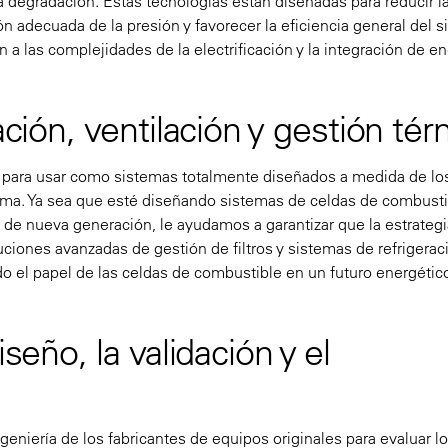
ja degradación. Estas tecnologías están diseñadas para reducir l
n adecuada de la presión y favorecer la eficiencia general del s
 a las complejidades de la electrificación y la integración de e
ación, ventilación y gestión tér
 para usar como sistemas totalmente diseñados a medida de lo
forma. Ya sea que esté diseñando sistemas de celdas de combust
 de nueva generación, le ayudamos a garantizar que la estrateg
ciones avanzadas de gestión de filtros y sistemas de refrigerac
do el papel de las celdas de combustible en un futuro energétic
seño, la validación y el
niería de los fabricantes de equipos originales para evaluar l