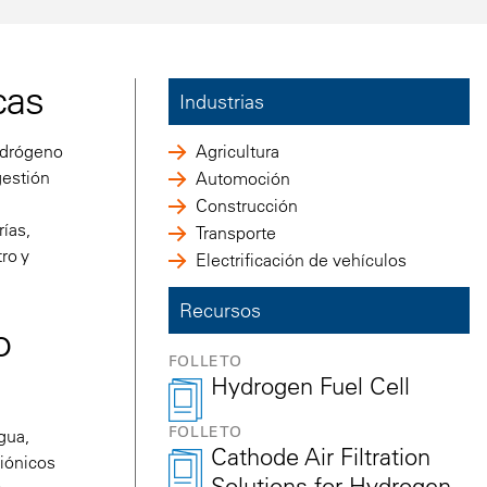
cas
Industrias
hidrógeno
Agricultura
gestión
Automoción
Construcción
ías,
Transporte
ro y
Electrificación de vehículos
Recursos
o
FOLLETO
Hydrogen Fuel Cell
FOLLETO
gua,
Cathode Air Filtration
iónicos
Solutions for Hydrogen