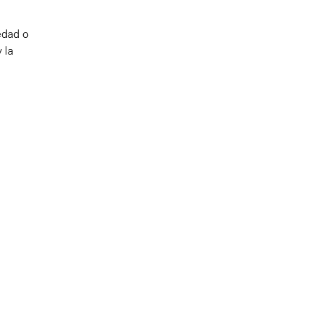
edad o
 la