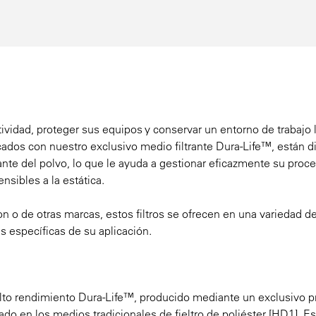
ividad, proteger sus equipos y conservar un entorno de trabajo 
icados con nuestro exclusivo medio filtrante Dura-Life™, están 
tante del polvo, lo que le ayuda a gestionar eficazmente su proce
nsibles a la estática.
 o de otras marcas, estos filtros se ofrecen en una variedad d
s específicas de su aplicación.
 alto rendimiento Dura-Life™, producido mediante un exclusivo 
ado en los medios tradicionales de fieltro de poliéster [HD1]. E