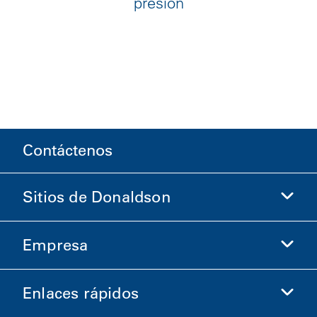
presión
Contáctenos
Sitios de Donaldson
Empresa
Donaldson Life Sciences
Comprar en Donaldson
Enlaces rápidos
Información de la empresa