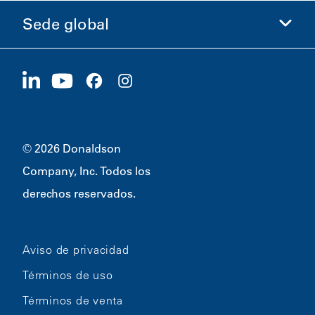
Ética y cumplimiento
Sede global
Inversionistas
Carreras
Proveedores
Postúlese ahora
1400 W 94th Street
Sostenibilidad
Artículos promocionales
Bloomington, MN
55431
© 2026 Donaldson
Company, Inc. Todos los
derechos reservados.
Aviso de privacidad
Términos de uso
Términos de venta