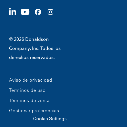
Proveedores
Postúlese ahora
1400 W 94th Street
Sostenibilidad
Artículos promocionales
Bloomington, MN
55431
© 2026 Donaldson
Company, Inc. Todos los
derechos reservados.
Aviso de privacidad
Términos de uso
Términos de venta
Gestionar preferencias
Cookie Settings