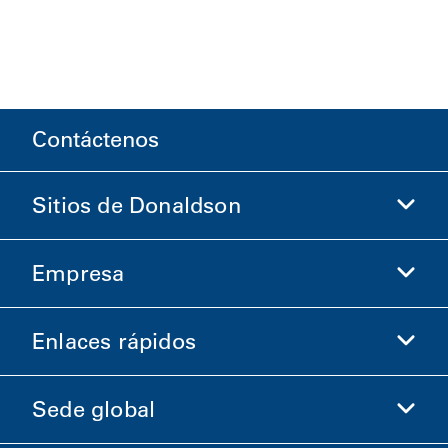
Contáctenos
Sitios de Donaldson
Empresa
Donaldson Life Sciences
Comprar en Donaldson
Enlaces rápidos
Información de la empresa
Ética y cumplimiento
Sede global
Inversionistas
Carreras