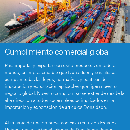
Cumplimiento comercial global
Para importar y exportar con éxito productos en todo el
mundo, es imprescindible que Donaldson y sus filiales
cumplan todas las leyes, normativas y políticas de
importación y exportación aplicables que rigen nuestro
negocio global. Nuestro compromiso se extiende desde la
alta dirección a todos los empleados implicados en la
importación y exportación de artículos Donaldson.
Al tratarse de una empresa con casa matriz en Estados
Unidos, todas las instalaciones de Donaldson deben