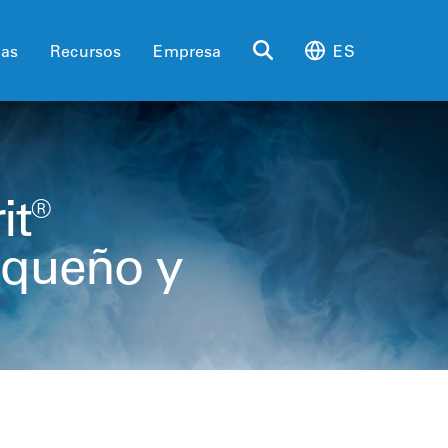
ias
Recursos
Empresa
ES
it®
equeño y