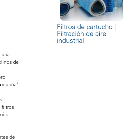
Filtros de cartucho |
Filtración de aire
industrial
n una
olinos de
ero
pequeña".
s
filtros
mite
ntes de