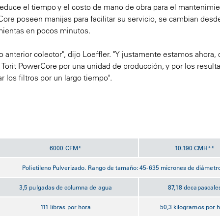
reduce el tiempo y el costo de mano de obra para el mantenimi
rCore poseen manijas para facilitar su servicio, se cambian desde
amientas en pocos minutos.
anterior colector", dijo Loeffler. "Y justamente estamos ahora,
 Torit PowerCore por una unidad de producción, y por los resul
os filtros por un largo tiempo".
​6000 CFM*
10.190 CMH**
Polietileno Pulverizado. Rango de tamaño: 45-635 micrones de diámetr
3,5 pulgadas de columna de agua
87,18 decapascale
111 libras por hora
50,3 kilogramos por 