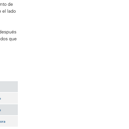
ento de
 el lado
 después
tados que
o
s
hora