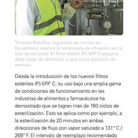
Thomas Karollus, Ingeniero en ventas en
Donaldson, explica la tecnología de situación en la
sala de tanques. El filtro estéril (P)-SRF C asegura
altas tasas de retención y una larga duración de
servicio.
Desde la introducción de los nuevos filtros
estériles (P)-SRF C, su uso bajo una amplia gama
de condiciones de funcionamiento en las
industrias de alimentos y farmacéutica ha
demostrado que se logran más de 160 ciclos de
esterilización. Esto se aplica como por ejemplo, a
la esterilización de 20 minutos en ambas
direcciones de flujo con vapor saturado a 131° C /
268° F. El intervalo de reemplazo recomendado