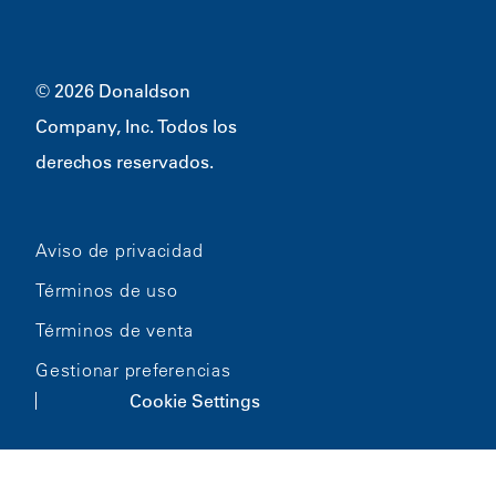
Artículos promocionales
Bloomington, MN
55431
© 2026 Donaldson
Company, Inc. Todos los
derechos reservados.
Aviso de privacidad
Términos de uso
Términos de venta
Gestionar preferencias
Cookie Settings