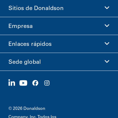
Sitios de Donaldson
Empresa
Donaldson Life Sciences
Comprar en Donaldson
Enlaces rápidos
Información de la empresa
Ética y cumplimiento
Sede global
Inversionistas
Carreras
Proveedores
Postúlese ahora
1400 W 94th Street
Sostenibilidad
Artículos promocionales
Bloomington, MN
55431
© 2026 Donaldson
Company, Inc. Todos los