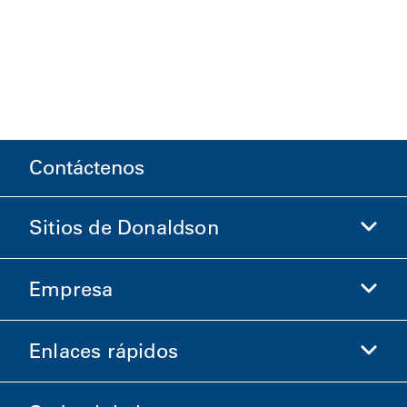
Contáctenos
Sitios de Donaldson
Empresa
Donaldson Life Sciences
Comprar en Donaldson
Enlaces rápidos
Información de la empresa
Ética y cumplimiento