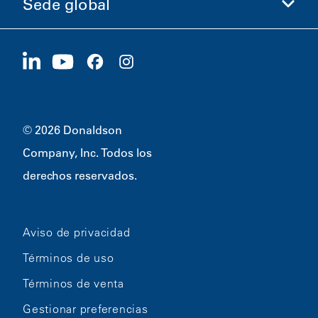
Sede global
Inversionistas
Carreras
Proveedores
Postúlese ahora
1400 W 94th Street
Sostenibilidad
Artículos promocionales
Bloomington, MN
55431
© 2026 Donaldson
Company, Inc. Todos los
derechos reservados.
Aviso de privacidad
Términos de uso
Términos de venta
Gestionar preferencias