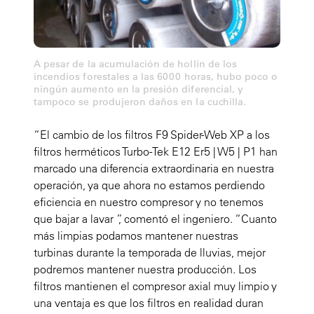
A pesar de la acumulación de hollín de los
incendios forestales a las 6000 horas, hubo poco o
ningún aumento en la presión diferencial, y
tampoco se produjeron daños en la cuchilla.
“El cambio de los filtros F9 Spider-Web XP a los
filtros herméticos Turbo-Tek E12 Er5 | W5 | P1 han
marcado una diferencia extraordinaria en nuestra
operación, ya que ahora no estamos perdiendo
eficiencia en nuestro compresor y no tenemos
que bajar a lavar ”, comentó el ingeniero. “Cuanto
más limpias podamos mantener nuestras
turbinas durante la temporada de lluvias, mejor
podremos mantener nuestra producción. Los
filtros mantienen el compresor axial muy limpio y
una ventaja es que los filtros en realidad duran