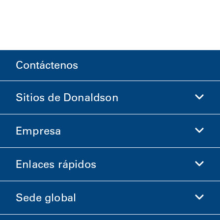
Contáctenos
Sitios de Donaldson
Empresa
Donaldson Life Sciences
Comprar en Donaldson
Enlaces rápidos
Información de la empresa
Ética y cumplimiento
Sede global
Inversionistas
Carreras
Proveedores