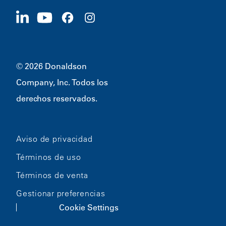
Postúlese ahora
1400 W 94th Street
Sostenibilidad
Artículos promocionales
Bloomington, MN
55431
© 2026 Donaldson
Company, Inc. Todos los
derechos reservados.
Aviso de privacidad
Términos de uso
Términos de venta
Gestionar preferencias
Cookie Settings