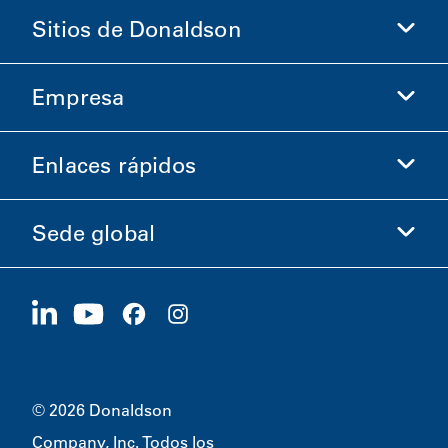
Sitios de Donaldson
Empresa
Donaldson Life Sciences
Comprar en Donaldson
Enlaces rápidos
Información de la empresa
Ética y cumplimiento
Sede global
Inversionistas
Carreras
Proveedores
Postúlese ahora
1400 W 94th Street
Sostenibilidad
Artículos promocionales
Bloomington, MN
55431
© 2026 Donaldson
Company, Inc. Todos los