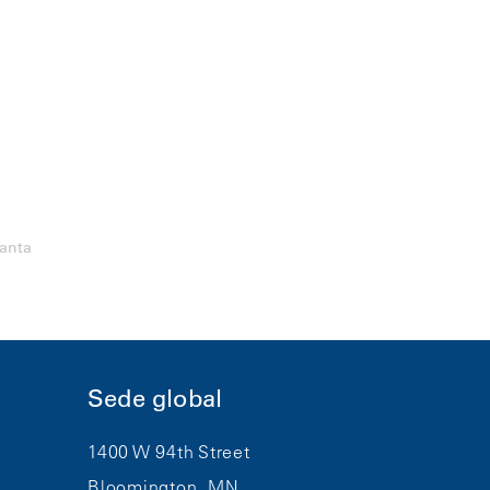
lanta
Sede global
1400 W 94th Street
Bloomington, MN