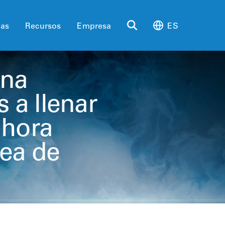
ias
Recursos
Empresa
ES
una
 a llenar
 hora
nea de