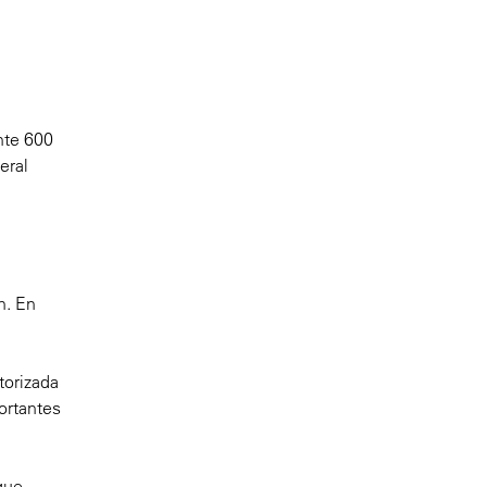
nte 600
eral
n. En
torizada
ortantes
que