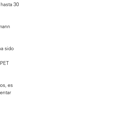
 hasta 30
lmann
ha sido
s PET
os, es
entar