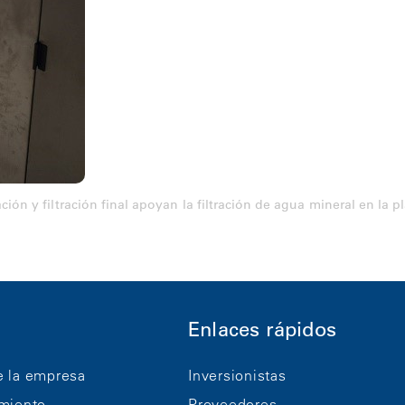
ión y filtración final apoyan la filtración de agua mineral en la p
Enlaces rápidos
e la empresa
Inversionistas
imiento
Proveedores