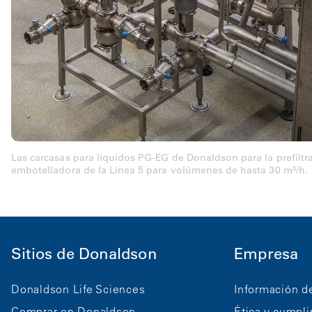
Las carcasas para líquidos PG-EG de Donaldson para la prefiltrac
embotelladora de la Línea 5 para volúmenes de hasta 30 m³/h.
Sitios de Donaldson
Empresa
Donaldson Life Sciences
Información d
Comprar en Donaldson
Ética y cumpl