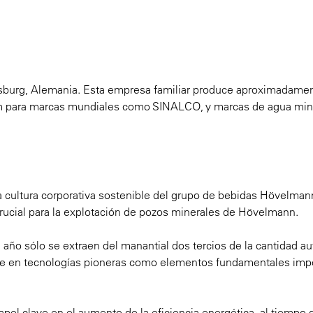
sburg, Alemania. Esta empresa familiar produce aproximadame
um para marcas mundiales como SINALCO, y marcas de agua min
 cultura corporativa sostenible del grupo de bebidas Hövelman
 crucial para la explotación de pozos minerales de Hövelmann.
año sólo se extraen del manantial dos tercios de la cantidad au
rte en tecnologías pioneras como elementos fundamentales imp
pel clave en el aumento de la eficiencia energética, al tiempo 