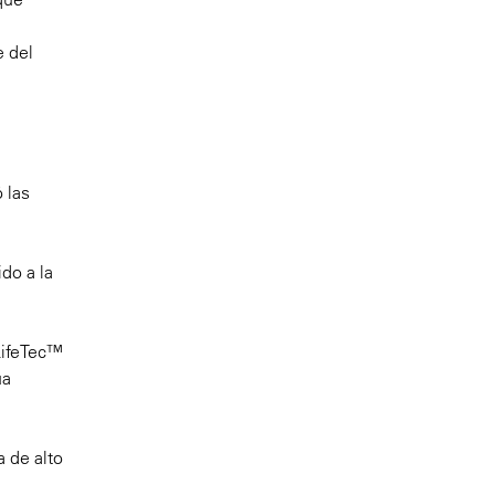
e del
 las
do a la
 LifeTec™
ua
a de alto
a