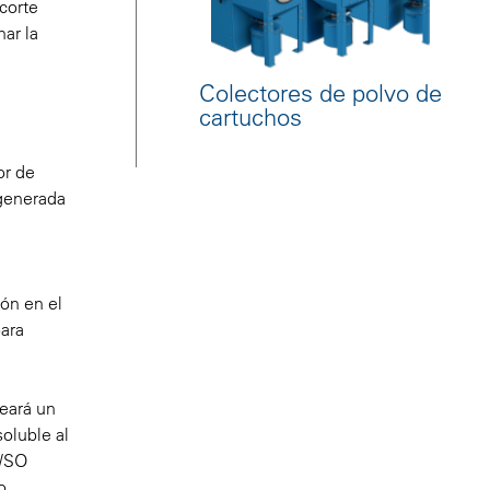
 corte
ar la
Colectores de polvo de
cartuchos
or de
 generada
ión en el
para
reará un
oluble al
 WSO
o