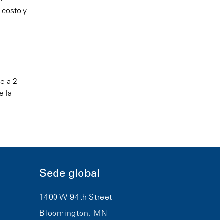
 costo y
e a 2
e la
Sede global
1400 W 94th Street
Bloomington, MN