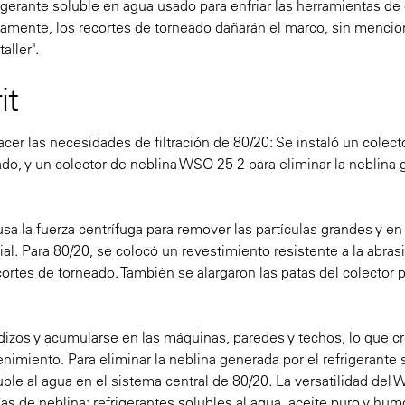
frigerante soluble en agua usado para enfriar las herramientas de
damente, los recortes de torneado dañarán el marco, sin mencion
aller".
it
er las necesidades de filtración de 80/20: Se instaló un colect
do, y un colector de neblina WSO 25-2 para eliminar la neblina
a la fuerza centrífuga para remover las partículas grandes y en
l. Para 80/20, se colocó un revestimiento resistente a la abras
cortes de torneado. También se alargaron las patas del colector 
dizos y acumularse en las máquinas, paredes y techos, lo que c
iento. Para eliminar la neblina generada por el refrigerante s
ble al agua en el sistema central de 80/20. La versatilidad del
rías de neblina: refrigerantes solubles al agua, aceite puro y hum