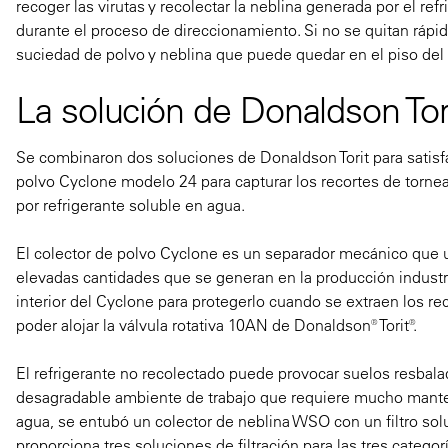
recoger las virutas y recolectar la neblina generada por el re
durante el proceso de direccionamiento. Si no se quitan rápi
suciedad de polvo y neblina que puede quedar en el piso del t
La solución de Donaldson Tor
Se combinaron dos soluciones de Donaldson Torit para satisfac
polvo Cyclone modelo 24 para capturar los recortes de tornea
por refrigerante soluble en agua.
El colector de polvo Cyclone es un separador mecánico que us
elevadas cantidades que se generan en la producción industria
interior del Cyclone para protegerlo cuando se extraen los re
poder alojar la válvula rotativa 10AN de Donaldson® Torit®.
El refrigerante no recolectado puede provocar suelos resbala
desagradable ambiente de trabajo que requiere mucho mantenim
agua, se entubó un colector de neblina WSO con un filtro solu
proporciona tres soluciones de filtración para las tres catego