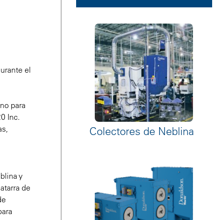
urante el
uno para
0 Inc.
as,
Colectores de Neblina
blina y
atarra de
de
para