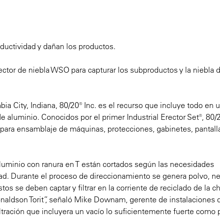
oductividad y dañan los productos.
ctor de niebla WSO para capturar los subproductos y la niebla d
 City, Indiana, 80/20® Inc. es el recurso que incluye todo en 
luminio. Conocidos por el primer Industrial Erector Set®, 80/2
 para ensamblaje de máquinas, protecciones, gabinetes, pantall
aluminio con ranura en T están cortados según las necesidades
idad. Durante el proceso de direccionamiento se genera polvo, ne
s se deben captar y filtrar en la corriente de reciclado de la ch
aldson Torit”, señaló Mike Downam, gerente de instalaciones 
ración que incluyera un vacío lo suficientemente fuerte como 