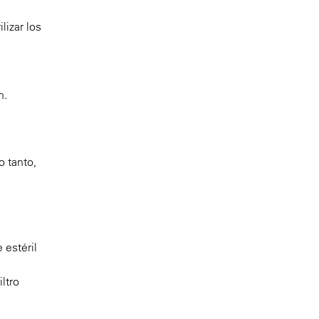
lizar los
n.
o tanto,
 estéril
ltro