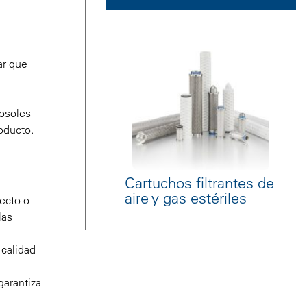
ar que
rosoles
roducto.
Cartuchos filtrantes de
aire y gas estériles
recto o
las
 calidad
garantiza