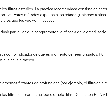
s filtros estériles. La práctica recomendada consiste en esteri
autoclave. Estos métodos exponen a los microorganismos a altas
rsibles que los vuelven inactivos.
troducir partículas que comprometen la eficacia de la esterilizació
e sirva como indicador de que es momento de reemplazarlos. Por l
tinua de la filtración.
lementos filtrantes de profundidad (por ejemplo, el filtro de aire
a los filtros de membrana (por ejemplo, filtro Donaldson PT N y fi