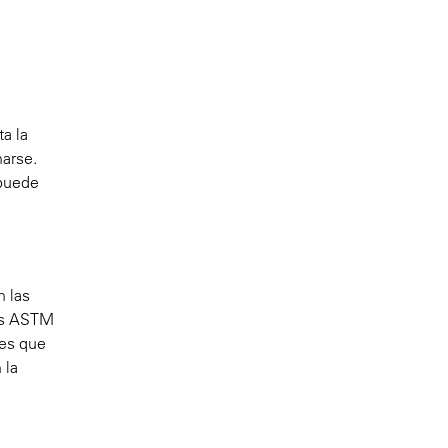
a la
narse.
 puede
n las
mas ASTM
tes que
 la