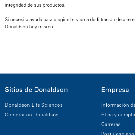
integridad de sus productos.
Si necesita ayuda para elegir el sistema de filtración de air
Donaldson hoy mismo.
Sitios de Donaldson
Empresa
Donaldson Life Sciences
Información d
Comprar en Donaldson
Ética y cumpl
Carreras
Postúlese aho