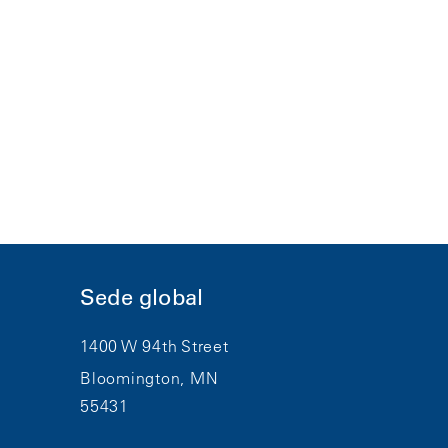
Sede global
1400 W 94th Street
Bloomington, MN
55431