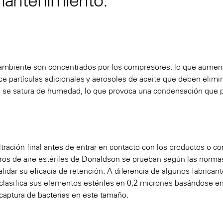
l ambiente son concentrados por los compresores, lo que aument
ce partículas adicionales y aerosoles de aceite que deben elimi
or, se satura de humedad, lo que provoca una condensación que
filtración final antes de entrar en contacto con los productos o co
iltros de aire estériles de Donaldson se prueban según las nor
dar su eficacia de retención. A diferencia de algunos fabrican
clasifica sus elementos estériles en 0,2 micrones basándose en
 captura de bacterias en este tamaño.