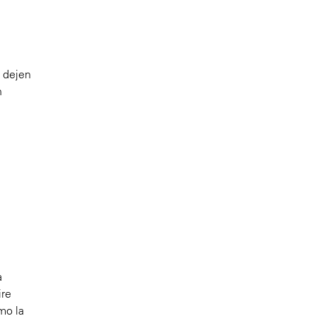
e dejen
n
a
ire
mo la