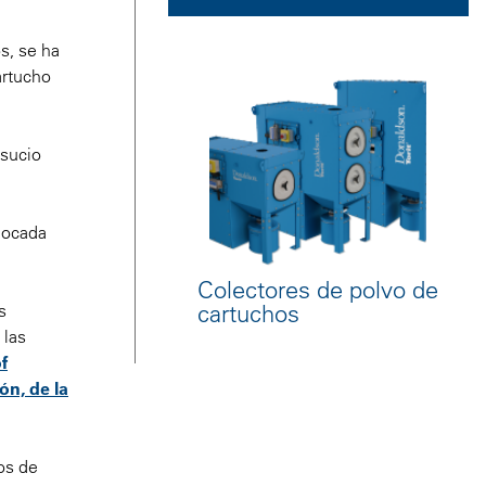
s, se ha
artucho
 sucio
olocada
Colectores de polvo de
cartuchos
s
 las
f
ón, de la
os de