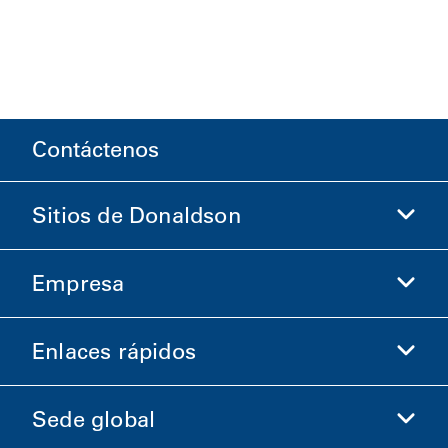
Contáctenos
Sitios de Donaldson
Empresa
Donaldson Life Sciences
Comprar en Donaldson
Enlaces rápidos
Información de la empresa
Ética y cumplimiento
Sede global
Inversionistas
Carreras