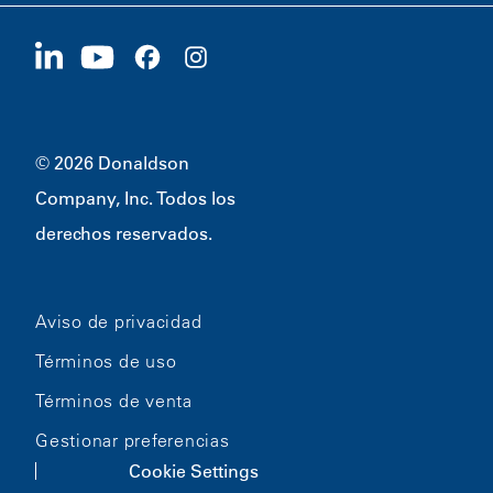
Proveedores
Postúlese ahora
1400 W 94th Street
Sostenibilidad
Artículos promocionales
Bloomington, MN
55431
© 2026 Donaldson
Company, Inc. Todos los
derechos reservados.
Aviso de privacidad
Términos de uso
Términos de venta
Gestionar preferencias
Cookie Settings