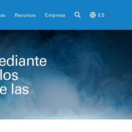
ias
Recursos
Empresa
ES
ediante
los
 las