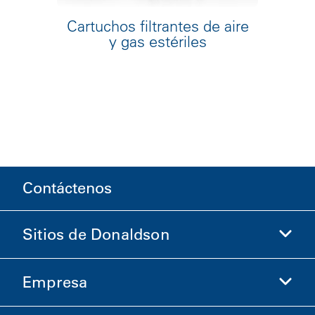
Cartuchos filtrantes de aire
y gas estériles
Contáctenos
Sitios de Donaldson
Empresa
Donaldson Life Sciences
Comprar en Donaldson