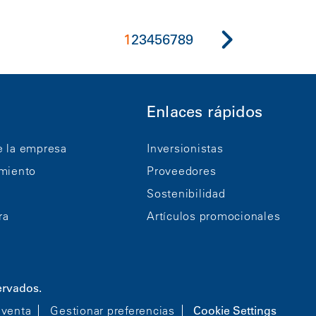
1
2
3
4
5
6
7
8
9
Enlaces rápidos
e la empresa
Inversionistas
imiento
Proveedores
Sostenibilidad
ra
Artículos promocionales
ervados.
 venta
Gestionar preferencias
Cookie Settings