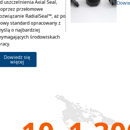
d uszczelnienia Axial Seal,
Dowie
oprzez przełomowe
ozwiązanie RadialSeal™, aż po
owy standard opracowany z
yślą o najbardziej
ymagających środowiskach
racy.
Dowiedz się
więcej