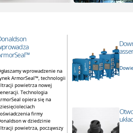
Donaldson
Down
wprowadza
asse
ArmorSeal™
Dowie
głaszamy wprowadzenie na
ynek ArmorSeal™, technologii
iltracji powietrza nowej
eneracji. Technologia
rmorSeal opiera się na
ziesięcioleciach
Otwo
oświadczenia firmy
ukła
onaldson w dziedzinie
iltracji powietrza, począwszy