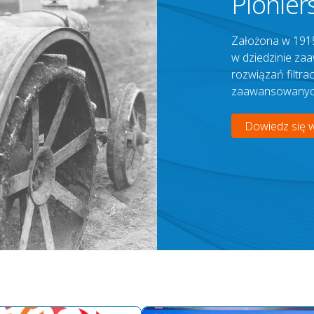
Pionier
Założona w 1915
w dziedzinie za
rozwiązań filtr
zaawansowanyc
Dowiedz się w