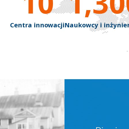
10
1,30
Centra innowacji
Naukowcy i inżynie