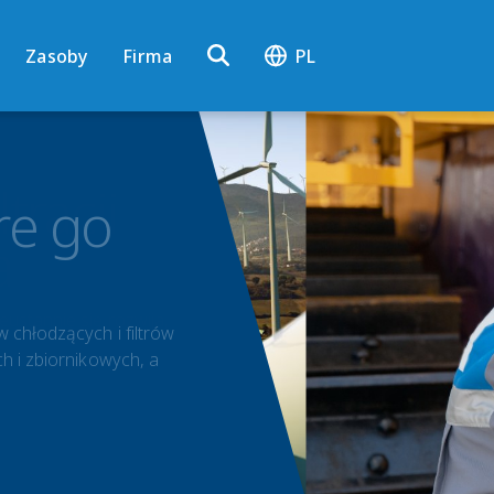
Zasoby
Firma
PL
re go
 chłodzących i filtrów
h i zbiornikowych, a