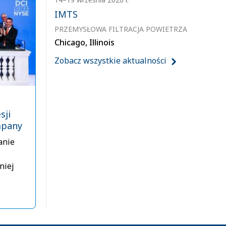
IMTS
PRZEMYSŁOWA FILTRACJA POWIETRZA
Chicago, Illinois
Zobacz wszystkie aktualności
sji
mpany
anie
niej
zego
ającym
e