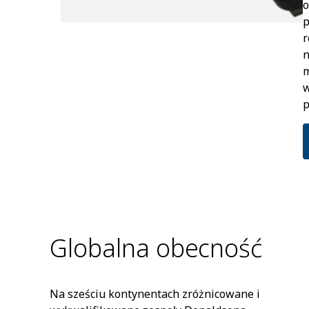
o
p
r
n
m
w
p
Globalna obecność
Na sześciu kontynentach zróżnicowane i