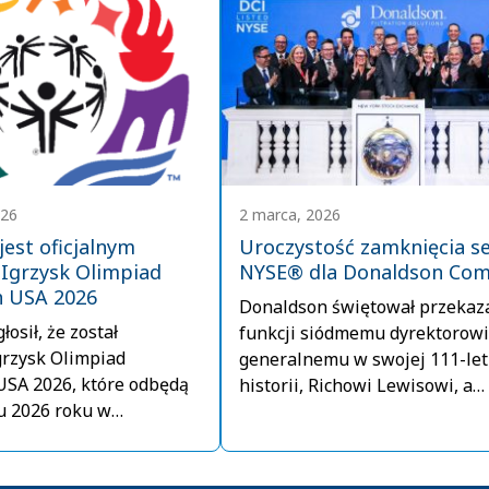
026
2 marca, 2026
est oficjalnym
Uroczystość zamknięcia se
Igrzysk Olimpiad
NYSE® dla Donaldson Co
h USA 2026
Donaldson świętował przekaz
osił, że został
funkcji siódmemu dyrektorowi
grzysk Olimpiad
generalnemu w swojej 111-let
USA 2026, które odbędą
historii, Richowi Lewisowi, a
u 2026 roku w
członkowie zespołu kierownic
w stanie Minnesota.
zadzwonili dzwonkiem zamyk
sesję na Nowojorskiej Giełdzi