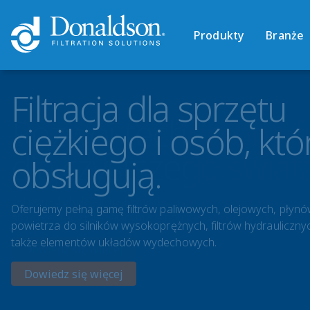
Produkty
Branże
Filtracja dla sprzętu
ciężkiego i osób, któ
obsługują.
Oferujemy pełną gamę filtrów paliwowych, olejowych, płynów
powietrza do silników wysokoprężnych, filtrów hydraulicznyc
także elementów układów wydechowych.
Dowiedz się więcej