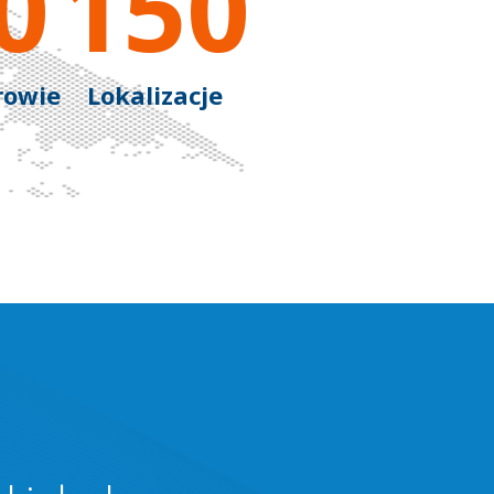
0
150
rowie
Lokalizacje