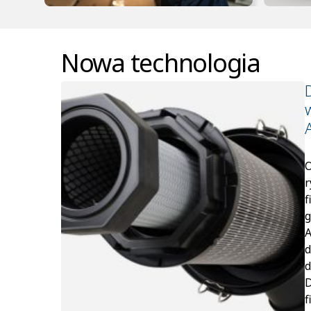
Nowa technologia
O
r
f
g
A
d
d
D
f