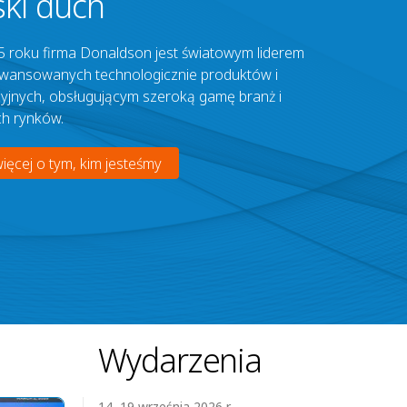
ski duch
 roku firma Donaldson jest światowym liderem
awansowanych technologicznie produktów i
acyjnych, obsługującym szeroką gamę branż i
h rynków.
ięcej o tym, kim jesteśmy
Wydarzenia
14–19 września 2026 r.