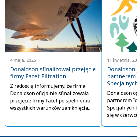
4 maja, 2026
11 kwietnia, 2
Donaldson sfinalizował przejęcie
Donaldson j
firmy Facet Filtration
partnerem 
Specjalnyc
Z radością informujemy, że firma
Donaldson ogł
Donaldson oficjalnie sfinalizowała
partnerem I
przejęcie firmy Facet po spełnieniu
Specjalnych 
wszystkich warunków zamknięcia
się w czerwc
transakcji i uzyskaniu niezbędnych
Minneapolis 
zgód organów regulacyjnych. Dzięki
ponad 80-letniemu doświadczeniu