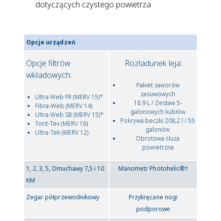
dotyczących czystego powietrza
Opcje urządzeń
Opcje filtrów
Rozładunek leja:
wkładowych:
Pakiet zaworów
zasuwowych
Ultra-Web FR (MERV 15)*
18.9 L / Zestaw 5-
Fibra-Web (MERV 14)
galonowych kubłów
Ultra-Web SB (MERV 15)*
Pokrywa beczki 208,2 l / 55
Torit-Tex (MERV 16)
galonów
Ultra-Tek (MERV 12)
Obrotowa śluza
powietrzna
1, 2, 3, 5, Dmuchawy 7,5 i 10
Manometr Photohelic®†
KM
Zegar półprzewodnikowy
Przykręcane nogi
podporowe