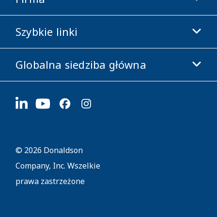
Sklep Donaldson
Szybkie linki
Informacje o firmie
Etyka i zgodność z przepisami
Globalna siedziba główna
Inwestorzy
Kariera
Dostawcy
Aplikuj teraz
1400 W 94th Street
Zrównoważony rozwój
Gadżety firmowe
Bloomington, MN
55431
© 2026 Donaldson
Company, Inc. Wszelkie
prawa zastrzeżone