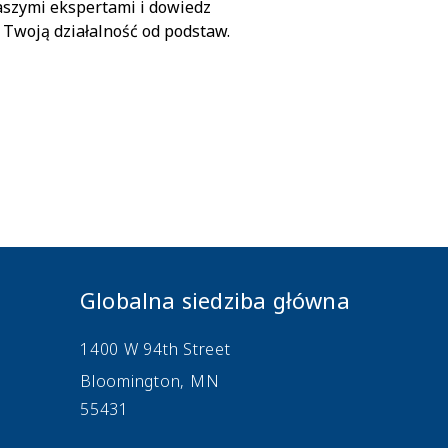
aszymi ekspertami i dowiedz
 Twoją działalność od podstaw.
Globalna siedziba główna
1400 W 94th Street
Bloomington, MN
55431