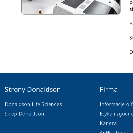
p
s
B
S
D
Strony Donaldson
Firma
Donaldson Life Sciences
Informacje o f
Sklep Donaldson
Etyka i zgodn
Kariera
Aplikuj teraz