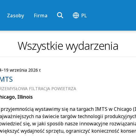
Zasoby
Firma
PL
Wszystkie wydarzenia
4–19 września 2026 r.
IMTS
RZEMYSŁOWA FILTRACJA POWIETRZA
hicago, Illinois
 przyjemnością wystawimy się na targach IMTS w Chicago (Il
ajważniejszych na świecie targów technologii produkcyjnyc
owiedzieć się, w jaki sposób nasze innowacyjne rozwiązania
większyć wydajność sprzętu, ograniczyć konieczność konser