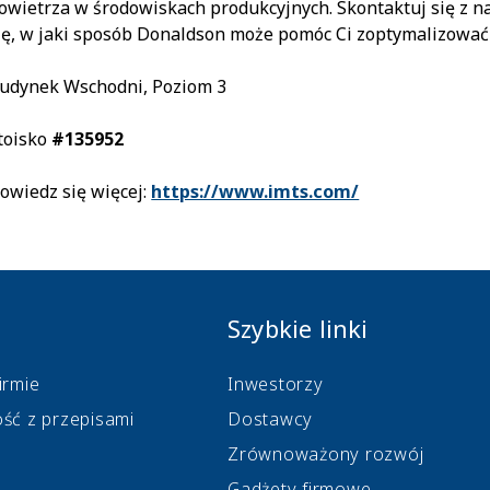
owietrza w środowiskach produkcyjnych. Skontaktuj się z n
ię, w jaki sposób Donaldson może pomóc Ci zoptymalizować
udynek Wschodni, Poziom 3
toisko
#135952
owiedz się więcej:
https://www.imts.com/
Szybkie linki
irmie
Inwestorzy
ość z przepisami
Dostawcy
Zrównoważony rozwój
Gadżety firmowe