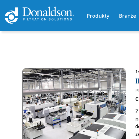
Produkty
Branże
1
P
C
Z
n
d
z