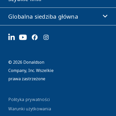
Etyka i zgodność z przepisami
Globalna siedziba główna
Inwestorzy
Kariera
Dostawcy
Aplikuj teraz
1400 W 94th Street
Zrównoważony rozwój
Gadżety firmowe
Bloomington, MN
55431
© 2026 Donaldson
Company, Inc. Wszelkie
prawa zastrzeżone
Polityka prywatności
Warunki użytkowania