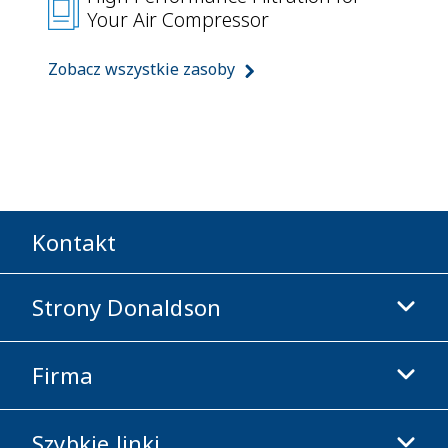
Your Air Compressor
Zobacz wszystkie zasoby
Kontakt
Strony Donaldson
Firma
Donaldson Life Sciences
Sklep Donaldson
Szybkie linki
Informacje o firmie