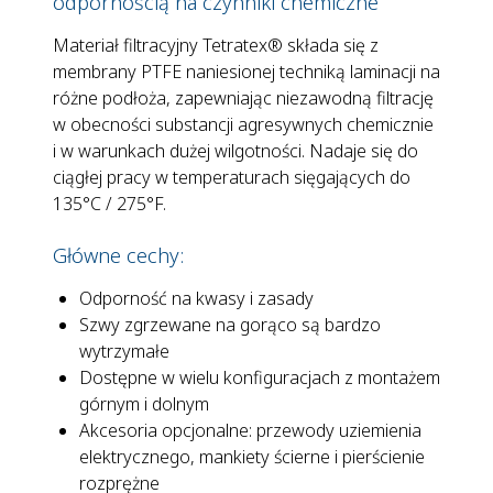
odpornością na czynniki chemiczne
Materiał filtracyjny Tetratex® składa się z
membrany PTFE naniesionej techniką laminacji na
różne podłoża, zapewniając niezawodną filtrację
w obecności substancji agresywnych chemicznie
i w warunkach dużej wilgotności. Nadaje się do
ciągłej pracy w temperaturach sięgających do
135°C / 275°F.
Główne cechy:
Odporność na kwasy i zasady
Szwy zgrzewane na gorąco są bardzo
wytrzymałe
Dostępne w wielu konfiguracjach z montażem
górnym i dolnym
Akcesoria opcjonalne: przewody uziemienia
elektrycznego, mankiety ścierne i pierścienie
rozprężne