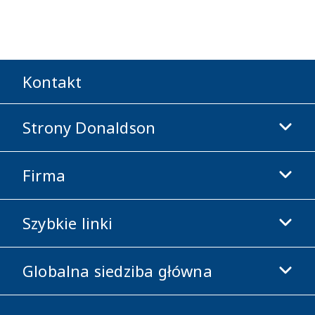
Kontakt
Strony Donaldson
Firma
Donaldson Life Sciences
Sklep Donaldson
Szybkie linki
Informacje o firmie
Etyka i zgodność z przepisami
Globalna siedziba główna
Inwestorzy
Kariera
Dostawcy
Aplikuj teraz