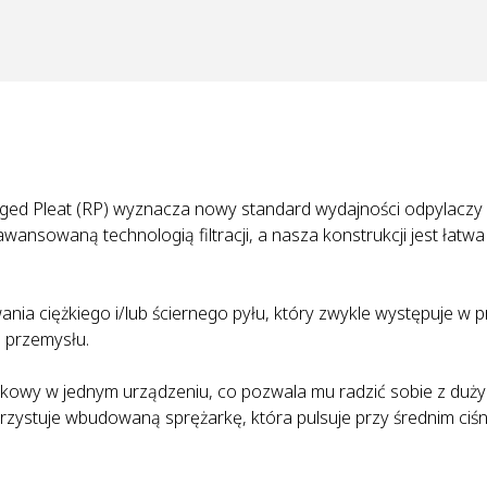
ed Pleat (RP) wyznacza nowy standard wydajności odpylaczy
ansowaną technologią filtracji, a nasza konstrukcji jest łatwa
nia ciężkiego i/lub ściernego pyłu, który zwykle występuje w 
h przemysłu.
workowy w jednym urządzeniu, co pozwala mu radzić sobie z duż
orzystuje wbudowaną sprężarkę, która pulsuje przy średnim ciśn