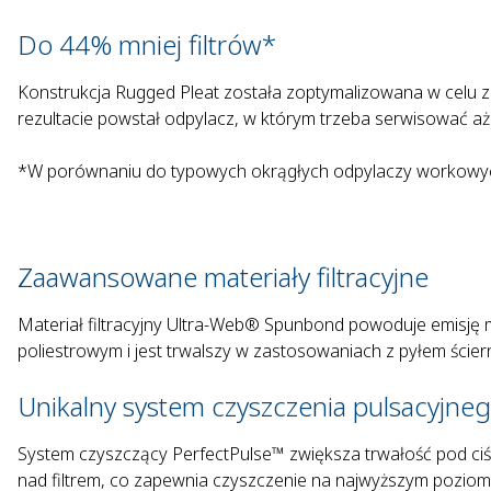
Do 44% mniej filtrów*
Konstrukcja Rugged Pleat została zoptymalizowana w celu zmak
rezultacie powstał odpylacz, w którym trzeba serwisować aż 
*W porównaniu do typowych okrągłych odpylaczy workowy
Zaawansowane materiały filtracyjne
Materiał filtracyjny Ultra-Web® Spunbond powoduje emisj
poliestrowym i jest trwalszy w zastosowaniach z pyłem ściern
Unikalny system czyszczenia pulsacyjne
System czyszczący PerfectPulse™ zwiększa trwałość pod ciś
nad filtrem, co zapewnia czyszczenie na najwyższym poziomie