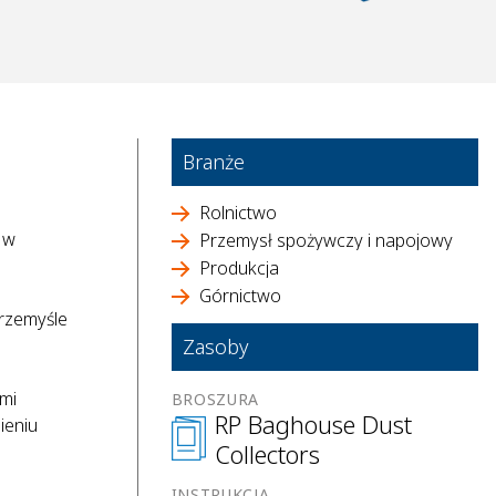
Branże
Rolnictwo
 w
Przemysł spożywczy i napojowy
Produkcja
Górnictwo
przemyśle
Zasoby
ymi
BROSZURA
RP Baghouse Dust
ieniu
Collectors
INSTRUKCJA