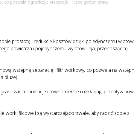
co pozwala ograniczyć przestoje i liczbę godzin pracy.
obie prostotę i redukcję kosztów dzięki pojedynczemu wlotow
ego powietrza i pojedynczemu wylotowi leja, przenosząc tę
ową wstępną separację i filtr workowy, co pozwala na wstęp
a dłużej.
raniczać turbulencje i równomiernie rozkładają przepływ pow
e worki filcowe i są wystarczająco trwałe, aby radzić sobie z