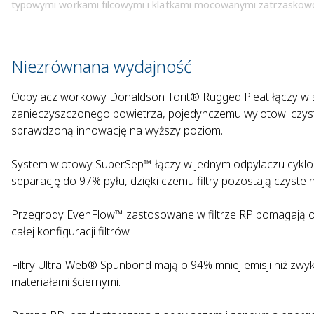
typowymi workami filcowymi i klatkami mocowanymi zatrzaskowo, 
Niezrównana wydajność
Odpylacz workowy Donaldson Torit® Rugged Pleat łączy w s
zanieczyszczonego powietrza, pojedynczemu wylotowi czyst
sprawdzoną innowację na wyższy poziom.
System wlotowy SuperSep™ łączy w jednym odpylaczu cyklon
separację do 97% pyłu, dzięki czemu filtry pozostają czyste n
Przegrody EvenFlow™ zastosowane w filtrze RP pomagają og
całej konfiguracji filtrów.
Filtry Ultra-Web® Spunbond mają o 94% mniej emisji niż zwykł
materiałami ściernymi.