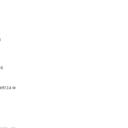
i
ną
ietrza w