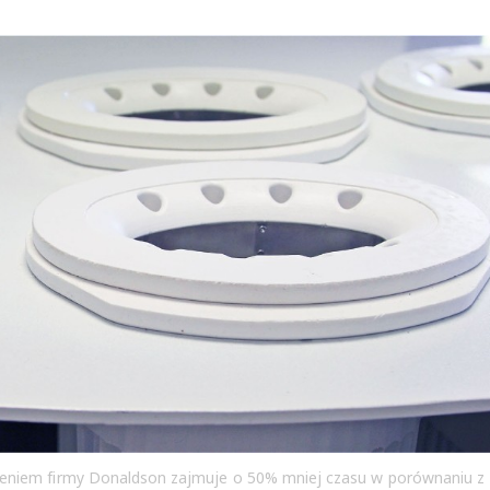
lnieniem firmy Donaldson zajmuje o 50% mniej czasu w porównaniu z