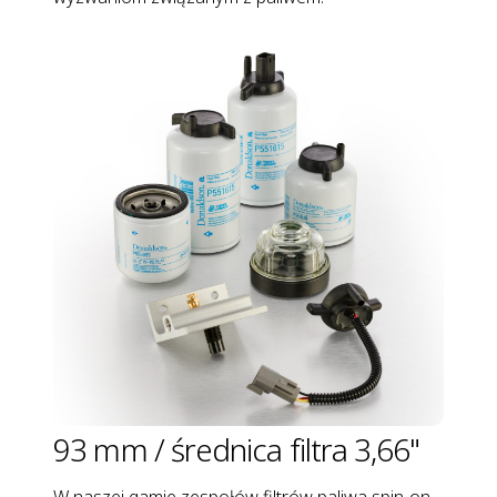
93 mm / średnica filtra 3,66"
W naszej gamie zespołów filtrów paliwa spin-on