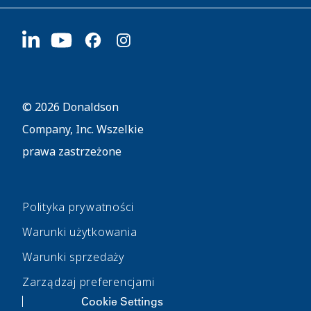
Dostawcy
Aplikuj teraz
1400 W 94th Street
Zrównoważony rozwój
Gadżety firmowe
Bloomington, MN
55431
© 2026 Donaldson
Company, Inc. Wszelkie
prawa zastrzeżone
Polityka prywatności
Warunki użytkowania
Warunki sprzedaży
Zarządzaj preferencjami
Cookie Settings