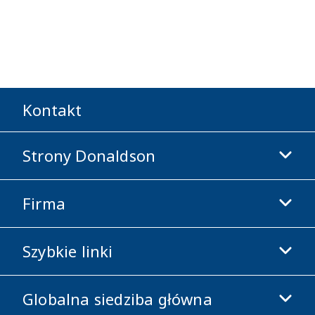
Kontakt
Strony Donaldson
Firma
Donaldson Life Sciences
Sklep Donaldson
Szybkie linki
Informacje o firmie
Etyka i zgodność z przepisami
Globalna siedziba główna
Inwestorzy
Kariera