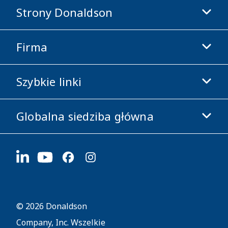
Strony Donaldson
Firma
Donaldson Life Sciences
Sklep Donaldson
Szybkie linki
Informacje o firmie
Etyka i zgodność z przepisami
Globalna siedziba główna
Inwestorzy
Kariera
Dostawcy
Aplikuj teraz
1400 W 94th Street
Zrównoważony rozwój
Gadżety firmowe
Bloomington, MN
55431
© 2026 Donaldson
Company, Inc. Wszelkie