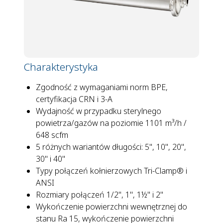
Charakterystyka
Zgodność z wymaganiami norm BPE,
certyfikacja CRN i 3-A
Wydajność w przypadku sterylnego
powietrza/gazów na poziomie 1101 m³/h /
648 scfm
5 różnych wariantów długości: 5", 10", 20",
30" i 40"
Typy połączeń kołnierzowych Tri-Clamp® i
ANSI
Rozmiary połączeń 1/2", 1", 1½" i 2"
Wykończenie powierzchni wewnętrznej do
stanu Ra 15, wykończenie powierzchni