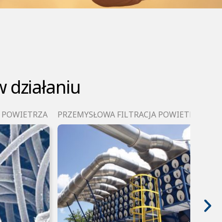
 działaniu
A POWIETRZA
PRZEMYSŁOWA FILTRACJA POWIETRZA
P