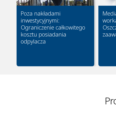
Poza nakładami
Media
inwestycyjnymi:
work
Ograniczenie całkowitego
Oszcz
kosztu posiadania
zaaw
odpylacza
Pr