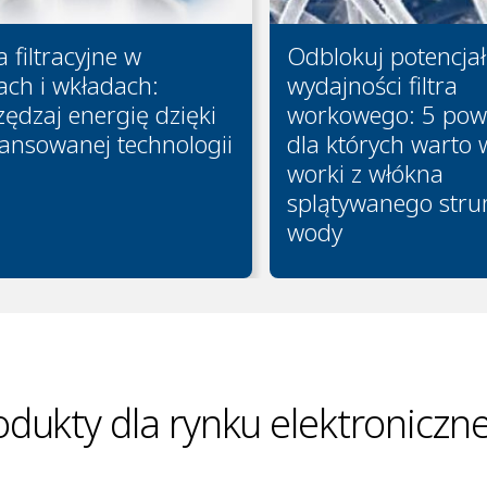
 filtracyjne w
Odblokuj potencjał
ach i wkładach:
wydajności filtra
ędzaj energię dzięki
workowego: 5 pow
ansowanej technologii
dla których warto
worki z włókna
splątywanego str
wody
odukty dla rynku elektroniczn