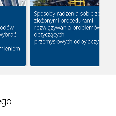
Sposoby radzenia sobie ze
złożonymi procedurami
odów,
rozwiązywania problemów
 wybrać
dotyczących
przemysłowych odpylaczy
umieniem
ego