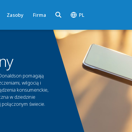
Zasoby
Firma
PL
zny
y Donaldson pomagają
zeniami, wilgocią i
ządzenia konsumenckie,
zna w dziedzinie
j połączonym świecie.