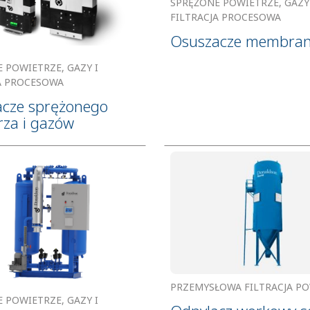
SPRĘŻONE POWIETRZE, GAZY 
FILTRACJA PROCESOWA
Osuszacze membra
 POWIETRZE, GAZY I
A PROCESOWA
cze sprężonego
rza i gazów
PRZEMYSŁOWA FILTRACJA P
 POWIETRZE, GAZY I