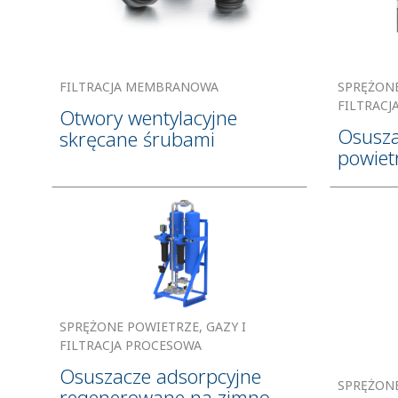
FILTRACJA MEMBRANOWA
SPRĘŻONE
FILTRACJ
Otwory wentylacyjne
Osusza
skręcane śrubami
powiet
SPRĘŻONE POWIETRZE, GAZY I
FILTRACJA PROCESOWA
Osuszacze adsorpcyjne
SPRĘŻONE
regenerowane na zimno