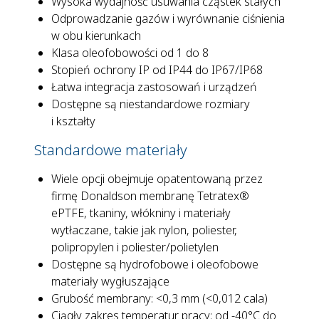
Wysoka wydajność usuwania cząstek stałych
Odprowadzanie gazów i wyrównanie ciśnienia
w obu kierunkach
Klasa oleofobowości od 1 do 8
Stopień ochrony IP od IP44 do IP67/IP68
Łatwa integracja zastosowań i urządzeń
Dostępne są niestandardowe rozmiary
i kształty
Standardowe materiały
Wiele opcji obejmuje opatentowaną przez
firmę Donaldson membranę Tetratex®
ePTFE, tkaniny, włókniny i materiały
wytłaczane, takie jak nylon, poliester,
polipropylen i poliester/polietylen
Dostępne są hydrofobowe i oleofobowe
materiały wygłuszające
Grubość membrany: <0,3 mm (<0,012 cala)
Ciągły zakres temperatur pracy: od -40°C do