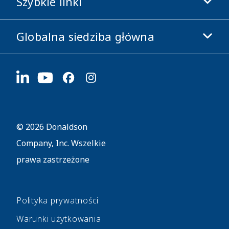
Szybkie linki
Informacje o firmie
Etyka i zgodność z przepisami
Globalna siedziba główna
Inwestorzy
Kariera
Dostawcy
Aplikuj teraz
1400 W 94th Street
Zrównoważony rozwój
Gadżety firmowe
Bloomington, MN
55431
© 2026 Donaldson
Company, Inc. Wszelkie
prawa zastrzeżone
Polityka prywatności
Warunki użytkowania