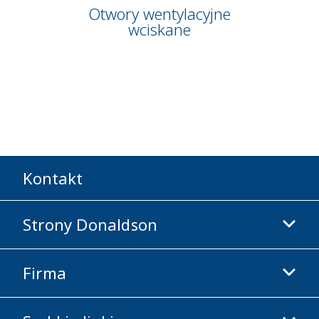
Otwory wentylacyjne
wciskane
Kontakt
Strony Donaldson
Firma
Donaldson Life Sciences
Sklep Donaldson