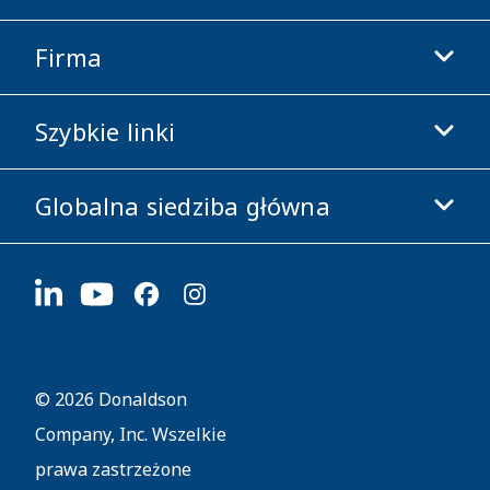
Firma
Donaldson Life Sciences
Sklep Donaldson
Szybkie linki
Informacje o firmie
Etyka i zgodność z przepisami
Globalna siedziba główna
Inwestorzy
Kariera
Dostawcy
Aplikuj teraz
1400 W 94th Street
Zrównoważony rozwój
Gadżety firmowe
Bloomington, MN
55431
© 2026 Donaldson
Company, Inc. Wszelkie
prawa zastrzeżone