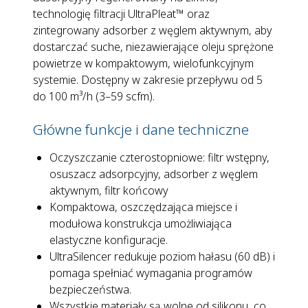
technologię filtracji UltraPleat™ oraz
zintegrowany adsorber z węglem aktywnym, aby
dostarczać suche, niezawierające oleju sprężone
powietrze w kompaktowym, wielofunkcyjnym
systemie. Dostępny w zakresie przepływu od 5
do 100 m³/h (3–59 scfm).
Główne funkcje i dane techniczne
Oczyszczanie czterostopniowe: filtr wstępny,
osuszacz adsorpcyjny, adsorber z węglem
aktywnym, filtr końcowy
Kompaktowa, oszczędzająca miejsce i
modułowa konstrukcja umożliwiająca
elastyczne konfiguracje.
UltraSilencer redukuje poziom hałasu (60 dB) i
pomaga spełniać wymagania programów
bezpieczeństwa.
Wszystkie materiały są wolne od silikonu, co