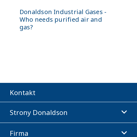
Donaldson Industrial Gases -
Who needs purified air and
gas?
Kontakt
Strony Donaldson
Firma
Donaldson Life Sciences