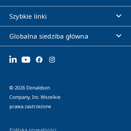
Sklep Donaldson
Szybkie linki
Informacje o firmie
Etyka i zgodność z przepisami
Globalna siedziba główna
Inwestorzy
Kariera
Dostawcy
Aplikuj teraz
1400 W 94th Street
Zrównoważony rozwój
Gadżety firmowe
Bloomington, MN
55431
© 2026 Donaldson
Company, Inc. Wszelkie
prawa zastrzeżone
Polityka prywatności