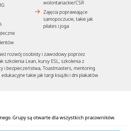
wolontariackie/CSR
RG
Zajęcia poprawiające
e
samopoczucie, takie jak
s
pilates i joga
ąteczne
lentów
eż rozwój osobisty i zawodowy poprzez
jak szkolenia Lean, kursy ESL, szkolenia z
y i bezpieczeństwa, Toastmasters, mentoring
dukacyjne takie jak targi książki i dni plakatów.
nego. Grupy są otwarte dla wszystkich pracowników.