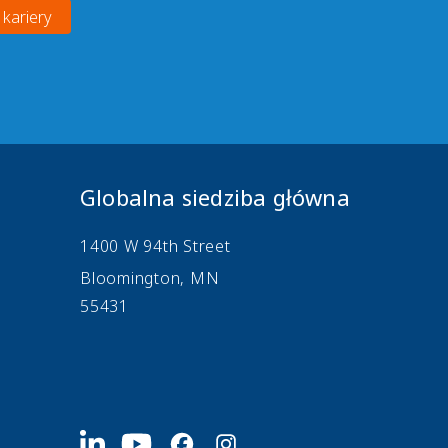
 kariery
Globalna siedziba główna
1400 W 94th Street
Bloomington, MN
55431