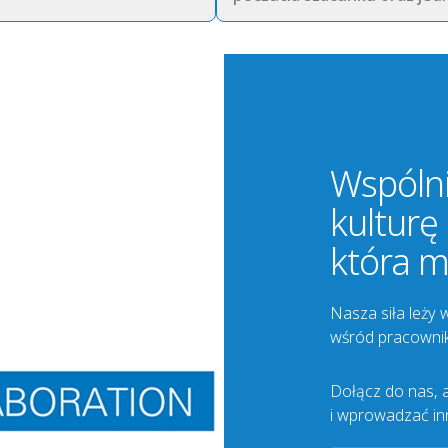
Wspóln
kulturę
która m
Nasza siła leży 
wśród pracownik
Dołącz do nas, 
i wprowadzać in