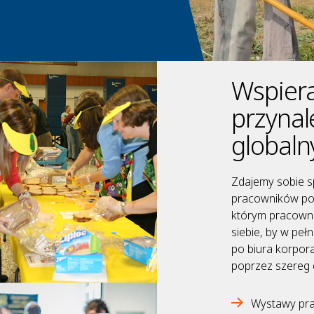
Wspiera
przynal
globaln
Zdajemy sobie sp
pracowników pol
którym pracowni
siebie, by w peł
po biura korpora
poprzez szereg 
Wystawy pr