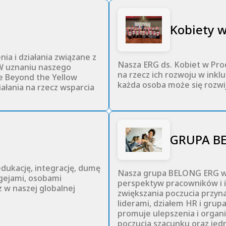
Kobiety w
a i działania związane z
Nasza ERG ds. Kobiet w Prod
W uznaniu naszego
na rzecz ich rozwoju w ink
e Beyond the Yellow
każda osoba może się rozwi
łania na rzecz wsparcia
GRUPA B
dukację, integrację, dumę
Nasza grupa BELONG ERG wz
gejami, osobami
perspektyw pracowników i 
 w naszej globalnej
zwiększania poczucia przyna
liderami, działem HR i gru
promuje ulepszenia i organ
poczucia szacunku oraz jed