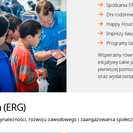
Spotkania E
Dni rodzinn
Happy Hour
Imprezy świ
Programy ta
Wspieramy równi
inicjatywy takie 
pierwszej pomoc
oraz wydarzenia e
 (ERG)
zynależności, rozwoju zawodowego i zaangażowania społecz