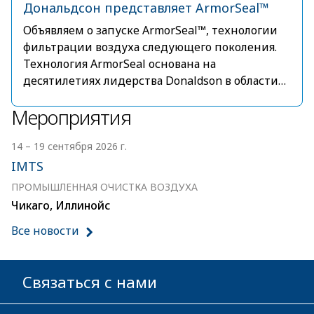
Дональдсон представляет ArmorSeal™
Объявляем о запуске ArmorSeal™, технологии
фильтрации воздуха следующего поколения.
Технология ArmorSeal основана на
десятилетиях лидерства Donaldson в области
фильтрации воздуха, от осевого уплотнения до
Мероприятия
определяющего отрасль RadialSeal™, а теперь и
нового стандарта, разработанного для самых
14 – 19 сентября 2026 г.
требовательных современных операционных
сред.
IMTS
ПРОМЫШЛЕННАЯ ОЧИСТКА ВОЗДУХА
Чикаго, Иллинойс
Все новости
Связаться с нами