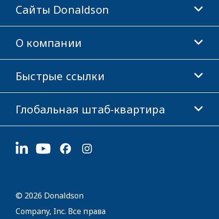
Сайты Donaldson
О компании
Donaldson Life Sciences
Магазин Donaldson
Быстрые ссылки
Информация о компании
Этика и соблюдение норм
Глобальная штаб-квартира
Инвесторам
Карьера
Поставщикам
Подать заявку
1400 W 94th Street
Устойчивое развитие
Сувенирная продукция
Bloomington, MN
55431
© 2026 Donaldson
Company, Inc. Все права