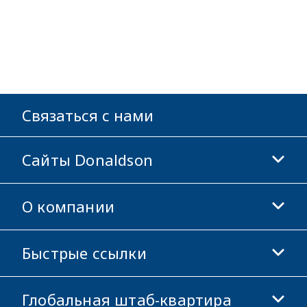
Связаться с нами
Сайты Donaldson
О компании
Donaldson Life Sciences
Магазин Donaldson
Быстрые ссылки
Информация о компании
Этика и соблюдение норм
Глобальная штаб-квартира
Инвесторам