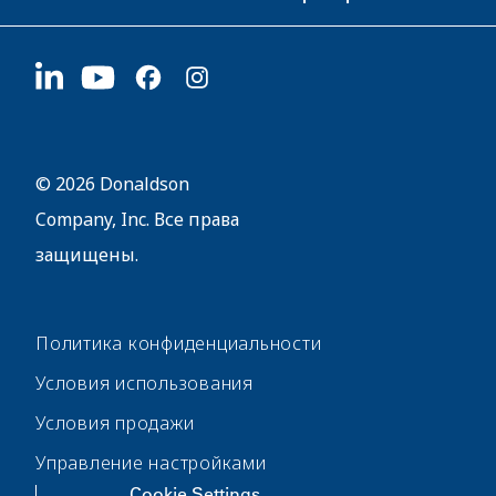
Карьера
Поставщикам
Подать заявку
1400 W 94th Street
Устойчивое развитие
Сувенирная продукция
Bloomington, MN
55431
© 2026 Donaldson
Company, Inc. Все права
защищены.
Политика конфиденциальности
Условия использования
Условия продажи
Управление настройками
Cookie Settings