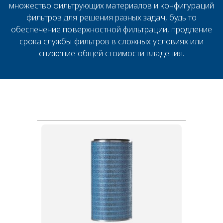
множество фильтрующих материалов и конфигураций
фильтров для решения разных задач, будь то
обеспечение поверхностной фильтрации, продление
срока службы фильтров в сложных условиях или
снижение общей стоимости владения.