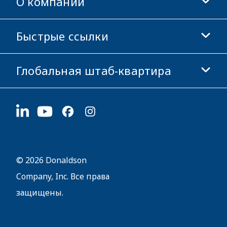
О компании
Donaldson Life Sciences
Магазин Donaldson
Быстрые ссылки
Информация о компании
Этика и соблюдение норм
Глобальная штаб-квартира
Инвесторам
Карьера
Поставщикам
Подать заявку
1400 W 94th Street
Устойчивое развитие
Сувенирная продукция
Bloomington, MN
55431
© 2026 Donaldson
Company, Inc. Все права
защищены.