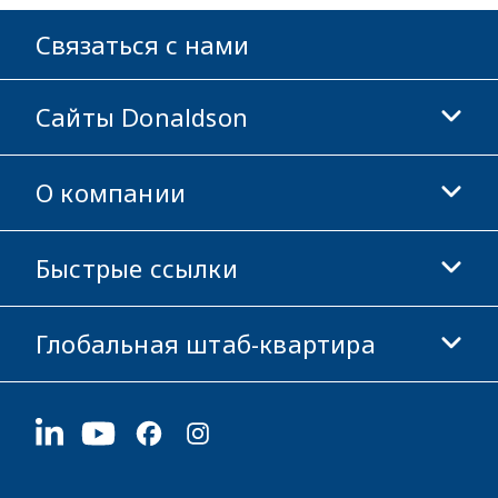
Связаться с нами
Сайты Donaldson
О компании
Donaldson Life Sciences
Магазин Donaldson
Быстрые ссылки
Информация о компании
Этика и соблюдение норм
Глобальная штаб-квартира
Инвесторам
Карьера
Поставщикам
Подать заявку
1400 W 94th Street
Устойчивое развитие
Сувенирная продукция
Bloomington, MN