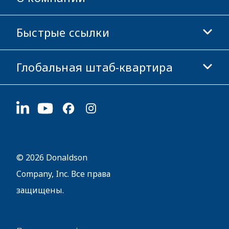
Магазин Donaldson
Быстрые ссылки
Информация о компании
Этика и соблюдение норм
Глобальная штаб-квартира
Инвесторам
Карьера
Поставщикам
Подать заявку
1400 W 94th Street
Устойчивое развитие
Сувенирная продукция
Bloomington, MN
55431
© 2026 Donaldson
Company, Inc. Все права
защищены.