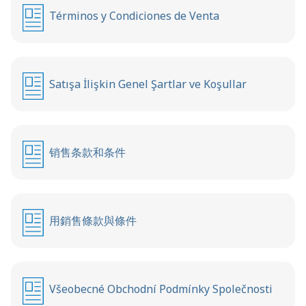
Términos y Condiciones de Venta
Satışa İlişkin Genel Şartlar ve Koşullar
销售条款和条件
用銷售條款與條件
Všeobecné Obchodní Podmínky Společnosti