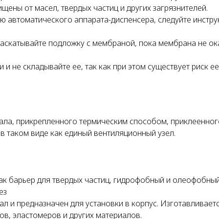
ены от масел, твердых частиц и других загрязнителей.
 автоматического аппарата-диспенсера, следуйте инстр
аскатывайте подложку с мембраной, пока мембрана не ок
 не складывайте ее, так как при этом существует риск ее
иала, прикрепленного термическим способом, приклеенног
в таком виде как единый вентиляционный узел.
ак барьер для твердых частиц, гидрофобный и олеофобны
ез
л и предназначен для установки в корпус. Изготавливаетс
в, эластомеров и других материалов.