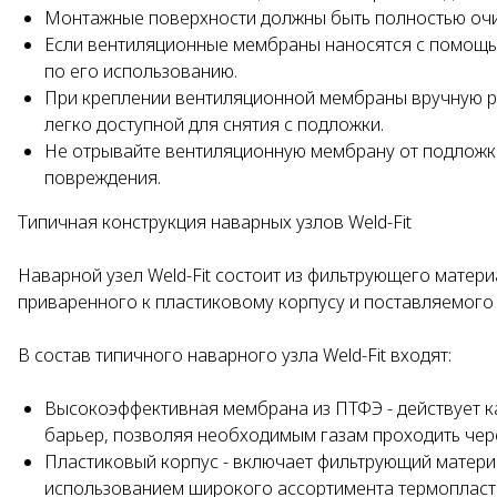
Монтажные поверхности должны быть полностью очищ
Если вентиляционные мембраны наносятся с помощью
по его использованию.
При креплении вентиляционной мембраны вручную р
легко доступной для снятия с подложки.
Не отрывайте вентиляционную мембрану от подложки и
повреждения.
Типичная конструкция наварных узлов Weld-Fit
Наварной узел Weld-Fit состоит из фильтрующего матер
приваренного к пластиковому корпусу и поставляемого 
В состав типичного наварного узла Weld-Fit входят:
Высокоэффективная мембрана из ПТФЭ - действует к
барьер, позволяя необходимым газам проходить чер
Пластиковый корпус - включает фильтрующий материа
использованием широкого ассортимента термопласто