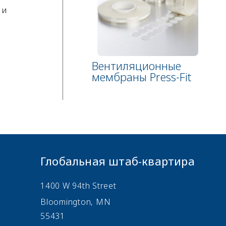
 и
Вентиляционные
мембраны Press-Fit
Глобальная штаб-квартира
1400 W 94th Street
Bloomington, MN
55431