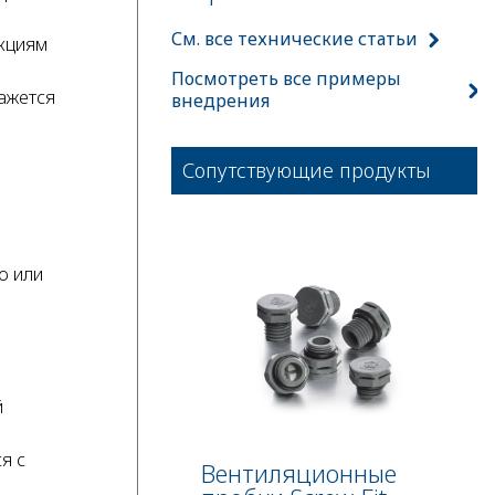
См. все технические статьи
укциям
Посмотреть все примеры
ажется
внедрения
Сопутствующие продукты
о или
й
я с
Вентиляционные