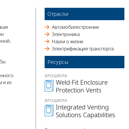
Отрасли
ивая
Автомобилестроение
бы
Электроника
жной,
Науки о жизни
Электрификация транспорта
обы
Ресурсы
енного
БРОШЮРА
Weld-Fit Enclosure
 и из
Protection Vents
БРОШЮРА
Integrated Venting
Solutions Capabilities