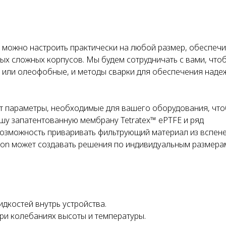
t можно настроить практически на любой размер, обеспеч
ых сложных корпусов. Мы будем сотрудничать с вами, что
 или олеофобные, и методы сварки для обеспечения наде
ят параметры, необходимые для вашего оборудования, чт
шу запатентованную мембрану Tetratex™ ePTFE и ряд
возможность приваривать фильтрующий материал из вспен
on может создавать решения по индивидуальным размерам
дкостей внутрь устройства.
и колебаниях высоты и температуры.