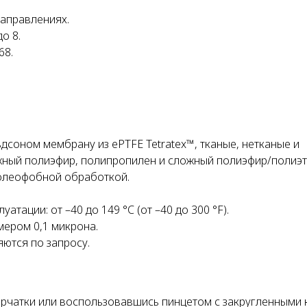
направлениях.
о 8.
68.
соном мембрану из ePTFE Tetratex™, тканые, нетканые и
ожный полиэфир, полипропилен и сложный полиэфир/полиэ
 олеофобной обработкой.
тации: от –40 до 149 °C (от –40 до 300 °F).
мером 0,1 микрона.
ются по запросу.
рчатки или воспользовавшись пинцетом с закругленными 