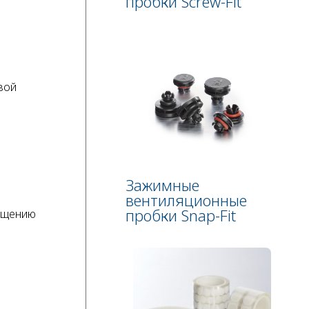
пробки Screw-Fit
вой
Зажимные
вентиляционные
пробки Snap-Fit
мещению