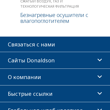
СЖАТЫЙ ВОЗДУХ, ГАЗ И
ТЕХНОЛОГИЧЕСКАЯ ФИЛЬТРАЦИЯ
Безнагревные осушители с
влагопоглотителем
Связаться с нами
Сайты Donaldson
О компании
Donaldson Life Sciences
Магазин Donaldson
Быстрые ссылки
Информация о компании
Этика и соблюдение норм