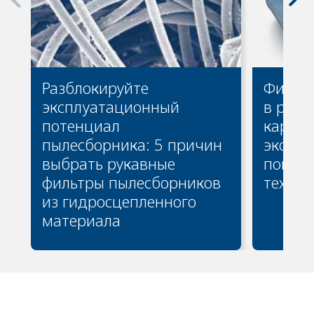
Разблокируйте
Фильт
эксплуатационный
в рука
потенциал
картри
пылесборника: 5 причин
эконом
выбрать рукавные
помощ
фильтры пылесборников
технол
из гидросцепленного
материала