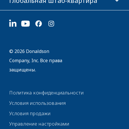
Глобальная штаб-квартира
Инвесторам
Карьера
Поставщикам
Подать заявку
1400 W 94th Street
Устойчивое развитие
Сувенирная продукция
Bloomington, MN
55431
© 2026 Donaldson
Company, Inc. Все права
защищены.
Политика конфиденциальности
Условия использования
Условия продажи
Управление настройками